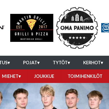
TUS
▾
POJAT
▾
TYTÖT
▾
KERHOT
▾
MIEHET
▾
JOUKKUE
TOIMIHENKILÖT