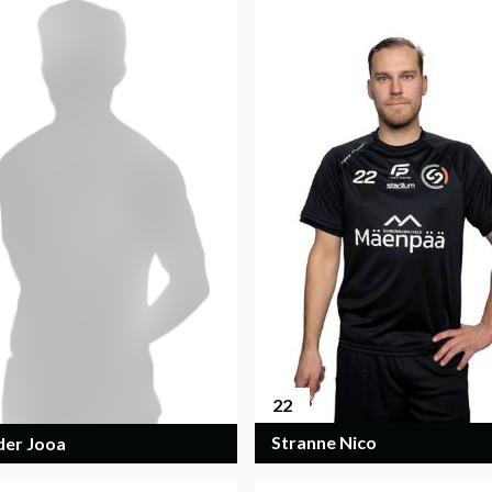
22
Stranne Nico
der Jooa