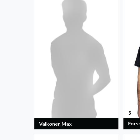
5
Fors
Valkonen Max