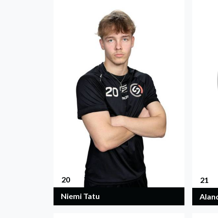
20
21
Niemi Tatu
Alan