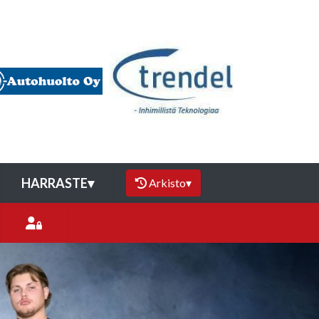
HARRASTE
▾
Arkisto
▾