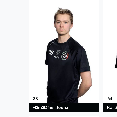
38
64
Hämäläinen Joona
Kart