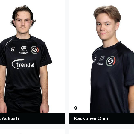
8
s Aukusti
Kaukonen Onni