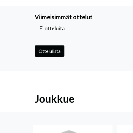
Viimeisimmät ottelut
Ei otteluita
Ottelulista
Joukkue