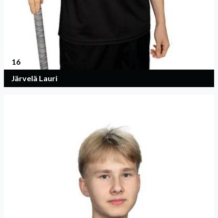
16
Järvelä Lauri