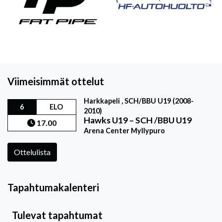
Viimeisimmät ottelut
Harkkapeli , SCH/BBU U19 (2008-
6
ELO
2010)
Hawks U19
–
SCH /BBU U19
17.00
Arena Center Myllypuro
Ottelulista
Tapahtumakalenteri
Tulevat tapahtumat