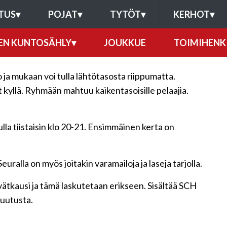
TUS
▾
POJAT
▾
TYTÖT
▾
KERHOT
▾
EN KUNTOSÄHLY
▾
JOUKKUE
TOIMIHENK
a mukaan voi tulla lähtötasosta riippumatta.
it kyllä. Ryhmään mahtuu kaikentasoisille pelaajia.
la tiistaisin klo 20-21. Ensimmäinen kerta on
euralla on myös joitakin varamailoja ja laseja tarjolla.
ätkausi ja tämä laskutetaan erikseen. Sisältää SCH
kuutusta.