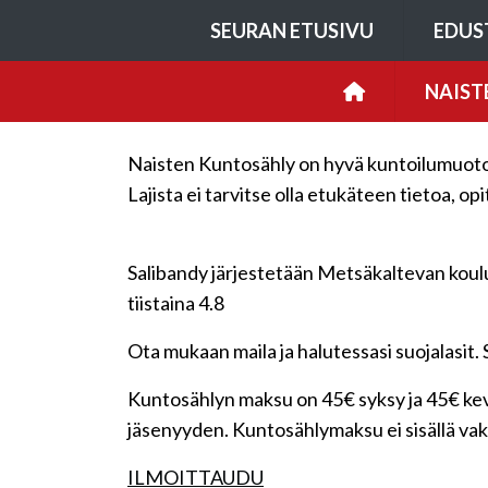
SEURAN ETUSIVU
EDUS
NAIST
Naisten Kuntosähly on hyvä kuntoilumuoto j
Lajista ei tarvitse olla etukäteen tietoa, op
Salibandy järjestetään Metsäkaltevan koulul
tiistaina 4.8
Ota mukaan maila ja halutessasi suojalasit. S
Kuntosählyn maksu on 45€ syksy ja 45€ kev
jäsenyyden. Kuntosählymaksu ei sisällä va
ILMOITTAUDU