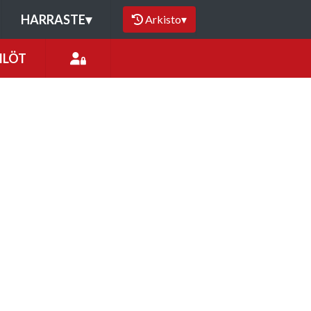
HARRASTE
▾
Arkisto
▾
ILÖT