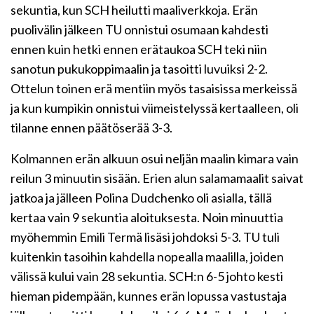
sekuntia, kun SCH heilutti maaliverkkoja. Erän
puolivälin jälkeen TU onnistui osumaan kahdesti
ennen kuin hetki ennen erätaukoa SCH teki niin
sanotun pukukoppimaalin ja tasoitti luvuiksi 2-2.
Ottelun toinen erä mentiin myös tasaisissa merkeissä
ja kun kumpikin onnistui viimeistelyssä kertaalleen, oli
tilanne ennen päätöserää 3-3.
Kolmannen erän alkuun osui neljän maalin kimara vain
reilun 3 minuutin sisään. Erien alun salamamaalit saivat
jatkoa ja jälleen Polina Dudchenko oli asialla, tällä
kertaa vain 9 sekuntia aloituksesta. Noin minuuttia
myöhemmin Emili Termä lisäsi johdoksi 5-3. TU tuli
kuitenkin tasoihin kahdella nopealla maalilla, joiden
välissä kului vain 28 sekuntia. SCH:n 6-5 johto kesti
hieman pidempään, kunnes erän lopussa vastustaja