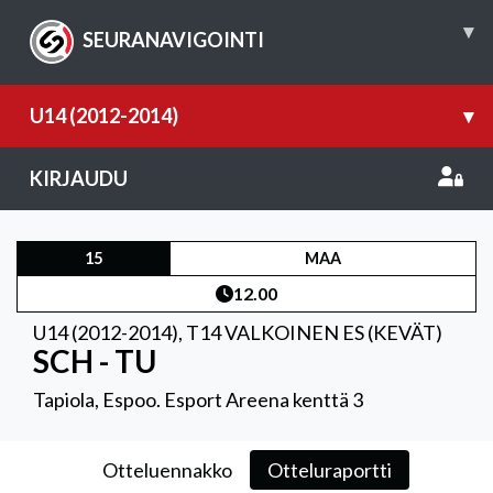
▾
SEURANAVIGOINTI
U14 (2012-2014)
▾
KIRJAUDU
15
MAA
12.00
U14 (2012-2014)
,
T14 VALKOINEN ES (KEVÄT)
SCH - TU
Tapiola, Espoo. Esport Areena kenttä 3
Otteluennakko
Otteluraportti