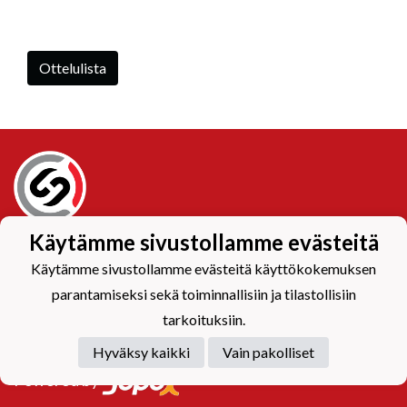
Ottelulista
Käytämme sivustollamme evästeitä
Tietosuojaseloste
Käytämme sivustollamme evästeitä käyttökokemuksen
parantamiseksi sekä toiminnallisiin ja tilastollisiin
tarkoituksiin.
Hyväksy kaikki
Vain pakolliset
Powered by