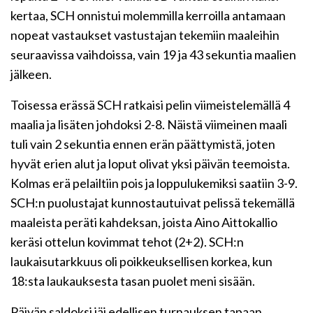
kertaa, SCH onnistui molemmilla kerroilla antamaan
nopeat vastaukset vastustajan tekemiin maaleihin
seuraavissa vaihdoissa, vain 19 ja 43 sekuntia maalien
jälkeen.
Toisessa erässä SCH ratkaisi pelin viimeistelemällä 4
maalia ja lisäten johdoksi 2-8. Näistä viimeinen maali
tuli vain 2 sekuntia ennen erän päättymistä, joten
hyvät erien alut ja loput olivat yksi päivän teemoista.
Kolmas erä pelailtiin pois ja loppulukemiksi saatiin 3-9.
SCH:n puolustajat kunnostautuivat pelissä tekemällä
maaleista peräti kahdeksan, joista Aino Aittokallio
keräsi ottelun kovimmat tehot (2+2). SCH:n
laukaisutarkkuus oli poikkeuksellisen korkea, kun
18:sta laukauksesta tasan puolet meni sisään.
Päivän saldoksi jäi edellisen turnauksen tapaan