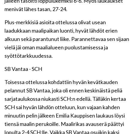
jälleen tasoitti loppulukemiksi 6-6. Myös laukaukset
menivät lähes tasan, 27-24.
Plus-merkkisiä asioita ottelussa olivat usean
laadukkaan maalipaikan luonti, hyvät lähdöt erien
alkuun sekä parantunut liike. Parannettavaa sen sijaan
vielä jäi oman maalialueen puolustamisessa ja
syöttötarkkuudessa.
SB Vantaa - SCH
Toisessa ottelussa kohdattiin hyvän kevätkauden
pelannut SB Vantaa, joka oli ennen keskinäistä peliä
sarjataulukossa niukasti SCH:n edellä. Tälläkin kertaa
SCH sai hyvän lähdön otteluun, kun vajaan kahden
minuutin pelin jälkeen Emilia Kauppisen laukaus löysi
tiensä maalin perukoille. Maalirikas avauserä päättyi
lopulta 2-4 SCH:lle. Vaikka SB Vantaa osuikin kaksi