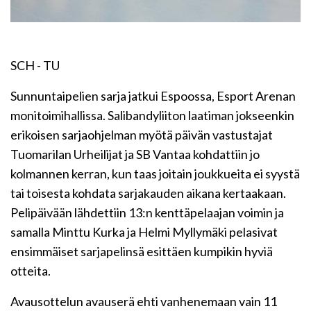
SCH - TU
Sunnuntaipelien sarja jatkui Espoossa, Esport Arenan
monitoimihallissa. Salibandyliiton laatiman jokseenkin
erikoisen sarjaohjelman myötä päivän vastustajat
Tuomarilan Urheilijat ja SB Vantaa kohdattiin jo
kolmannen kerran, kun taas joitain joukkueita ei syystä
tai toisesta kohdata sarjakauden aikana kertaakaan.
Pelipäivään lähdettiin 13:n kenttäpelaajan voimin ja
samalla Minttu Kurka ja Helmi Myllymäki pelasivat
ensimmäiset sarjapelinsä esittäen kumpikin hyviä
otteita.
Avausottelun avauserä ehti vanhenemaan vain 11