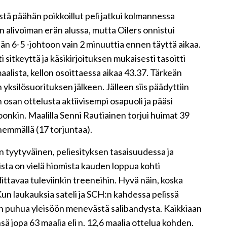
 päähän poikkoillut peli jatkui kolmannessa
n alivoiman erän alussa, mutta Oilers onnistui
än 6-5 -johtoon vain 2 minuuttia ennen täyttä aikaa.
 sitkeyttä ja käsikirjoituksen mukaisesti tasoitti
aalista, kellon osoittaessa aikaa 43.37. Tärkeän
 yksilösuorituksen jälkeen. Jälleen siis päädyttiin
 osan ottelusta aktiivisempi osapuoli ja pääsi
onkin. Maalilla Senni Rautiainen torjui huimat 39
hemmällä (17 torjuntaa).
n tyytyväinen, peliesityksen tasaisuudessa ja
oista on vielä hiomista kauden loppua kohti
ittavaa tuleviinkin treeneihin. Hyvä näin, koska
un laukauksia sateli ja SCH:n kahdessa pelissä
een puhua yleisöön menevästä salibandysta. Kaikkiaan
sä jopa 63 maalia eli n. 12,6 maalia ottelua kohden.