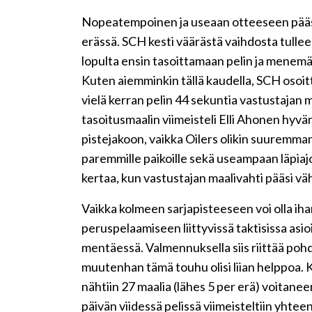
Nopeatempoinen ja useaan otteeseen päästä
erässä. SCH kesti väärästä vaihdosta tullee
lopulta ensin tasoittamaan pelin ja menemä
Kuten aiemminkin tällä kaudella, SCH osoitti
vielä kerran pelin 44 sekuntia vastustajan m
tasoitusmaalin viimeisteli Elli Ahonen hyvän
pistejakoon, vaikka Oilers olikin suuremman
paremmille paikoille sekä useampaan läpiajo
kertaa, kun vastustajan maalivahti pääsi vä
Vaikka kolmeen sarjapisteeseen voi olla iha
peruspelaamiseen liittyvissä taktisissa asi
mentäessä. Valmennuksella siis riittää pohd
muutenhan tämä touhu olisi liian helppoa. K
nähtiin 27 maalia (lähes 5 per erä) voitan
päivän viidessä pelissä viimeisteltiin yhteen