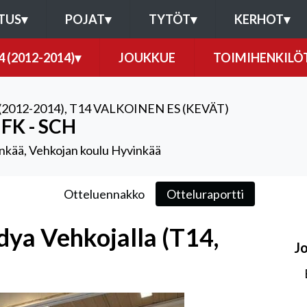
TUS
▾
POJAT
▾
TYTÖT
▾
KERHOT
▾
4 (2012-2014)
▾
JOUKKUE
TOIMIHENKILÖ
(2012-2014)
,
T14 VALKOINEN ES (KEVÄT)
IFK - SCH
nkää, Vehkojan koulu Hyvinkää
Otteluennakko
Otteluraportti
dya Vehkojalla (T14,
J