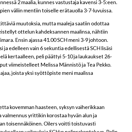
ennessä 2 maalia, kunnes vastustaja kavensi 3-5:een.
en väliin mentiin toiselle erätauolla 3-7-luvuissa.
kittäviä muutoksia, mutta maaleja saatiin odottaa
meistellyt ottelun kahdeksannen maalinsa, nähtiin
imara. Ensin ajassa 41.00 SCH meni 3-9 johtoon.
ja edelleen vain 6 sekuntia edellisestä SCH lisäsi
lä kertaalleen, peli päättyi 5-10 ja laukaukset 26-
ut viimeistelleet Melissa Männistö ja Tea Pekko.
ajaa, joista yksi syöttöpiste meni maalissa
stetta kovemman haasteen, syksyn vaiherikkaan
 valmennus yrittikin korostaa hyvän alun ja
an toisennäköinen. Oilers voitti toistuvasti
vauksellaan vaikeuksia SCH:n pelinrakenteluun. Pelin