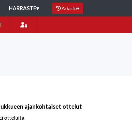
HARRASTE
▾
Arkisto
▾
T
oukkueen ajankohtaiset ottelut
Ei otteluita