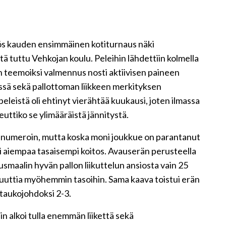
s kauden ensimmäinen kotiturnaus näki
stä tuttu Vehkojan koulu. Peleihin lähdettiin kolmella
vän teemoiksi valmennus nosti aktiivisen paineen
issä sekä pallottoman liikkeen merkityksen
leistä oli ehtinyt vierähtää kuukausi, joten ilmassa
euttiko se ylimääräistä jännitystä.
vin numeroin, mutta koska moni joukkue on parantanut
li aiempaa tasaisempi koitos. Avauserän perusteella
usmaalin hyvän pallon liikuttelun ansiosta vain 25
uuttia myöhemmin tasoihin. Sama kaava toistui erän
 taukojohdoksi 2-3.
liin alkoi tulla enemmän liikettä sekä