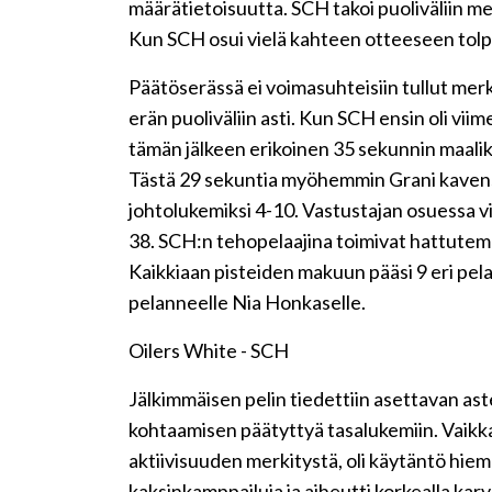
määrätietoisuutta. SCH takoi puoliväliin m
Kun SCH osui vielä kahteen otteeseen tolppi
Päätöserässä ei voimasuhteisiin tullut mer
erän puoliväliin asti. Kun SCH ensin oli vii
tämän jälkeen erikoinen 35 sekunnin maalik
Tästä 29 sekuntia myöhemmin Grani kavensi 
johtolukemiksi 4-10. Vastustajan osuessa vie
38. SCH:n tehopelaajina toimivat hattutemp
Kaikkiaan pisteiden makuun pääsi 9 eri pela
pelanneelle Nia Honkaselle.
Oilers White - SCH
Jälkimmäisen pelin tiedettiin asettavan a
kohtaamisen päätyttyä tasalukemiin. Vaikka
aktiivisuuden merkitystä, oli käytäntö hiem
kaksinkamppailuja ja aiheutti korkealla kar