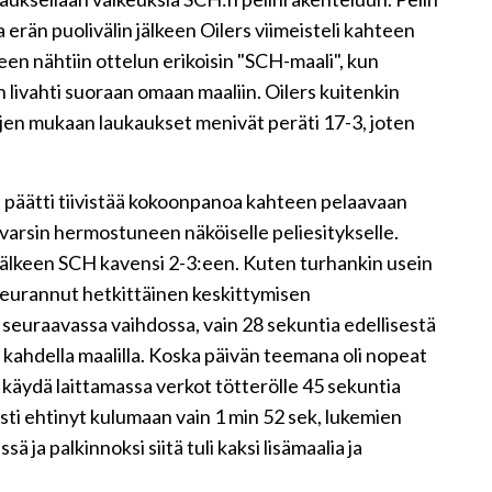
 erän puolivälin jälkeen Oilers viimeisteli kahteen
een nähtiin ottelun erikoisin "SCH-maali", kun
 livahti suoraan omaan maaliin. Oilers kuitenkin
tojen mukaan laukaukset menivät peräti 17-3, joten
päätti tiivistää kokoonpanoa kahteen pelaavaan
a varsin hermostuneen näköiselle peliesitykselle.
 jälkeen SCH kavensi 2-3:een. Kuten turhankin usein
 seurannut hetkittäinen keskittymisen
 seuraavassa vaihdossa, vain 28 sekuntia edellisestä
s kahdella maalilla. Koska päivän teemana oli nopeat
o käydä laittamassa verkot tötterölle 45 sekuntia
asti ehtinyt kulumaan vain 1 min 52 sek, lukemien
 ja palkinnoksi siitä tuli kaksi lisämaalia ja