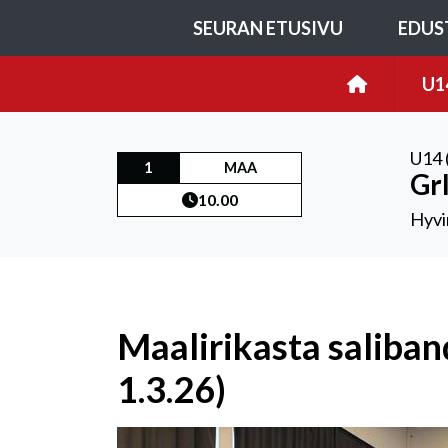
SEURAN ETUSIVU
EDUS
U1
U14 
1
MAA
Gr
10.00
Hyvi
Maalirikasta saliban
1.3.26)