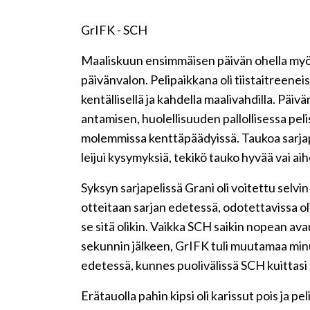
GrIFK - SCH
Maaliskuun ensimmäisen päivän ohella myö
päivänvalon. Pelipaikkana oli tiistaitreenei
kentällisellä ja kahdella maalivahdilla. Päi
antamisen, huolellisuuden pallollisessa pel
molemmissa kenttäpäädyissä. Taukoa sarjape
leijui kysymyksiä, tekikö tauko hyvää vai aih
Syksyn sarjapelissä Grani oli voitettu sel
otteitaan sarjan edetessä, odotettavissa o
se sitä olikin. Vaikka SCH saikin nopean ava
sekunnin jälkeen, GrIFK tuli muutamaa min
edetessä, kunnes puolivälissä SCH kuittasi
Erätauolla pahin kipsi oli karissut pois ja pe