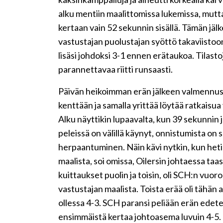
alku mentiin maalittomissa lukemissa, mutta
kertaan vain 52 sekunnin sisällä. Tämän jälk
vastustajan puolustajan syöttö takaviistoon
lisäsi johdoksi 3-1 ennen erätaukoa. Tilas
parannettavaa riitti runsaasti.
Päivän heikoimman erän jälkeen valmennus 
kenttään ja samalla yrittää löytää ratkaisu
Alku näyttikin lupaavalta, kun 39 sekunnin
peleissä on välillä käynyt, onnistumista on
herpaantuminen. Näin kävi nytkin, kun heti
maalista, soi omissa, Oilersin johtaessa taa
kuittaukset puolin ja toisin, oli SCH:n vuor
vastustajan maalista. Toista erää oli tähän 
ollessa 4-3. SCH paransi peliään erän edetessä
ensimmäistä kertaa johtoasema luvuin 4-5.