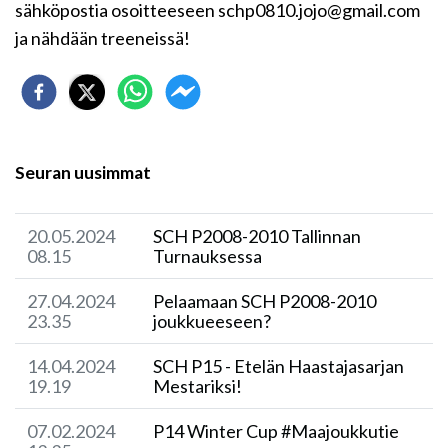
sähköpostia osoitteeseen schp0810.jojo@gmail.com
ja nähdään treeneissä!
Seuran uusimmat
20.05.2024
SCH P2008-2010 Tallinnan
08.15
Turnauksessa
27.04.2024
​Pelaamaan SCH P2008-2010
23.35
joukkueeseen?
14.04.2024
SCH P15 - Etelän Haastajasarjan
19.19
Mestariksi!
07.02.2024
P14 Winter Cup #Maajoukkutie