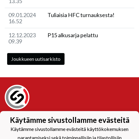
13.35
09.01.2024
Tuliaisia HFC turnauksesta!
16.52
12.12.2023
P15 alkusarja pelattu
09.39
Joukkueen uutisarkisto
Tietosuojaseloste
Käytämme sivustollamme evästeitä
Käytämme sivustollamme evästeitä käyttökokemuksen
parantamiseksi sekä toiminnallisiin ja tilastollisiin