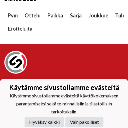
Pvm
Ottelu
Paikka
Sarja
Joukkue
Tulo
Ei otteluita
Tietosuojaseloste
Käytämme sivustollamme evästeitä
Käytämme sivustollamme evästeitä käyttökokemuksen
parantamiseksi sekä toiminnallisiin ja tilastollisiin
tarkoituksiin.
Hyväksy kaikki
Vain pakolliset
Powered by