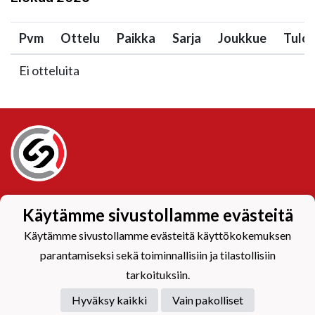
Pvm
Ottelu
Paikka
Sarja
Joukkue
Tulo
Ei otteluita
Tietosuojaseloste
Käytämme sivustollamme evästeitä
Käytämme sivustollamme evästeitä käyttökokemuksen
parantamiseksi sekä toiminnallisiin ja tilastollisiin
tarkoituksiin.
Hyväksy kaikki
Vain pakolliset
Powered by