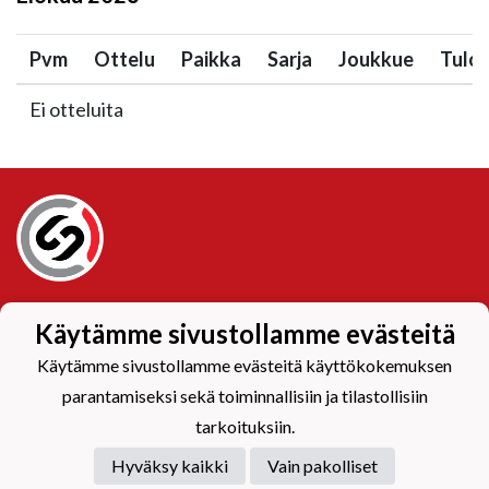
Pvm
Ottelu
Paikka
Sarja
Joukkue
Tulo
Ei otteluita
Tietosuojaseloste
Käytämme sivustollamme evästeitä
Käytämme sivustollamme evästeitä käyttökokemuksen
parantamiseksi sekä toiminnallisiin ja tilastollisiin
tarkoituksiin.
Hyväksy kaikki
Vain pakolliset
Powered by