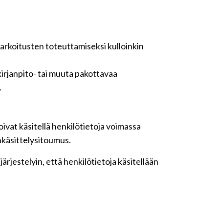
tarkoitusten toteuttamiseksi kulloinkin
irjanpito- tai muuta pakottavaa
.
ivat käsitellä henkilötietoja voimassa
nkäsittelysitoumus.
rjestelyin, että henkilötietoja käsitellään