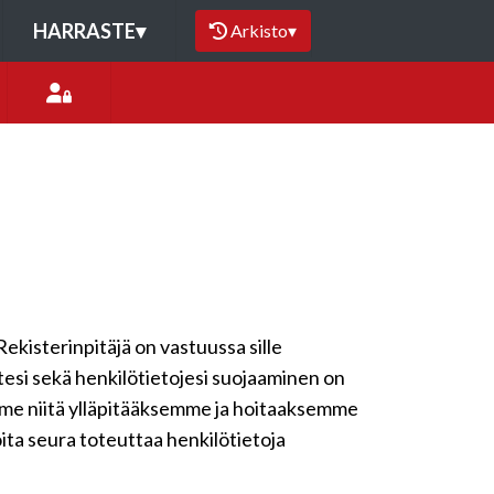
HARRASTE
▾
Arkisto
▾
Rekisterinpitäjä on vastuussa sille
ytesi sekä henkilötietojesi suojaaminen on
emme niitä ylläpitääksemme ja hoitaaksemme
oita seura toteuttaa henkilötietoja