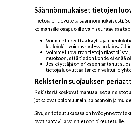
Säännönmukaiset tietojen luo
Tietoja ei luovuteta säännönmukaisesti. Seu
kolmansille osapuolille vain seuraavissa ta
Voimme luovuttaa käyttäjän henkilötie
kulloinkin voimassaolevaan lainsäädän
Voimme luovuttaa tietoja tilastollista,
muotoon, että tiedon kohde ei enää ole
Jos käyttäjä on erikseen antanut su
tietoja luovuttaa tarkoin valituille y
Rekisterin suojauksen periaat
Rekisteriä koskevat manuaaliset aineistot sä
jotka ovat palomuurein, salasanoin ja muide
Sivujen toteutuksessa on hyödynnetty teknis
ovat saatavilla vain tietoon oikeutetuille.