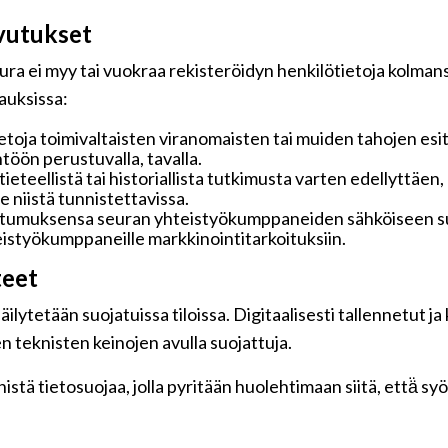
vutukset
ra ei myy tai vuokraa rekisteröidyn henkilötietoja kolmansi
pauksissa:
toja toimivaltaisten viranomaisten tai muiden tahojen esi
töön perustuvalla, tavalla.
 tieteellistä tai historiallista tutkimusta varten edellyttäe
 niistä tunnistettavissa.
ostumuksensa seuran yhteistyökumppaneiden sähköiseen su
hteistyökumppaneille markkinointitarkoituksiin.
teet
ilytetään suojatuissa tiloissa. Digitaalisesti tallennetut ja
n teknisten keinojen avulla suojattuja.
tä tietosuojaa, jolla pyritään huolehtimaan siitä, että̈ s