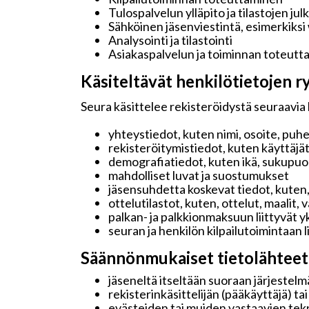
Tulospalvelun ylläpito ja tilastojen jul
Sähköinen jäsenviestintä, esimerkiksi
Analysointi ja tilastointi
Asiakaspalvelun ja toiminnan toteutt
Käsiteltävät henkilötietojen ry
Seura käsittelee rekisteröidystä seuraavia 
yhteystiedot, kuten nimi, osoite, puh
rekisteröitymistiedot, kuten käyttäjä
demografiatiedot, kuten ikä, sukupuoli 
mahdolliset luvat ja suostumukset
jäsensuhdetta koskevat tiedot, kuten,
ottelutilastot, kuten, ottelut, maalit,
palkan- ja palkkionmaksuun liittyvät y
seuran ja henkilön kilpailutoimintaan 
Säännönmukaiset tietolähteet
jäseneltä itseltään suoraan järjestelmä
rekisterinkäsittelijän (pääkäyttäjä) ta
evästeiden tai muiden vastaavien tekn