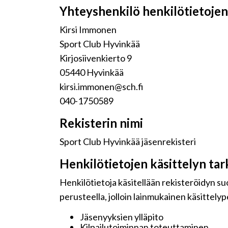
Yhteyshenkilö henkilötietojen 
Kirsi Immonen
Sport Club Hyvinkää
Kirjosiivenkierto 9
05440 Hyvinkää
kirsi.immonen@sch.fi
040-1750589
Rekisterin nimi
Sport Club Hyvinkää jäsenrekisteri
Henkilötietojen käsittelyn tar
Henkilötietoja käsitellään rekisteröidyn s
perusteella, jolloin lainmukainen käsittelyp
Jäsenyyksien ylläpito
Kilpailutoiminnan toteuttaminen