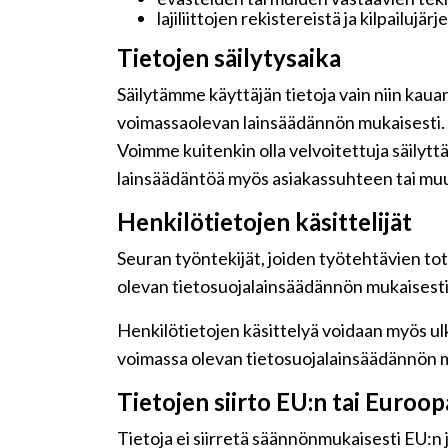
lajiliittojen rekistereistä ja kilpailujär
Tietojen säilytysaika
Säilytämme käyttäjän tietoja vain niin kaua
voimassaolevan lainsäädännön mukaisesti.
Voimme kuitenkin olla velvoitettuja säilyt
lainsäädäntöä myös asiakassuhteen tai muu
Henkilötietojen käsittelijät
Seuran työntekijät, joiden työtehtävien tot
olevan tietosuojalainsäädännön mukaisesti j
Henkilötietojen käsittelyä voidaan myös ulk
voimassa olevan tietosuojalainsäädännön m
Tietojen siirto EU:n tai Euroo
Tietoja ei siirretä säännönmukaisesti EU:n