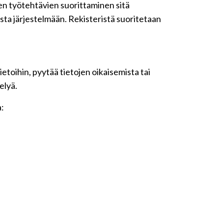
iden työtehtävien suorittaminen sitä
sta järjestelmään. Rekisteristä suoritetaan
etoihin, pyytää tietojen oikaisemista tai
elyä.
a: