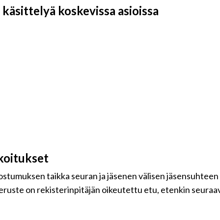
käsittelyä koskevissa asioissa
koitukset
uostumuksen taikka seuran ja jäsenen välisen jäsensuhteen
eruste on rekisterinpitäjän oikeutettu etu, etenkin seuraavi