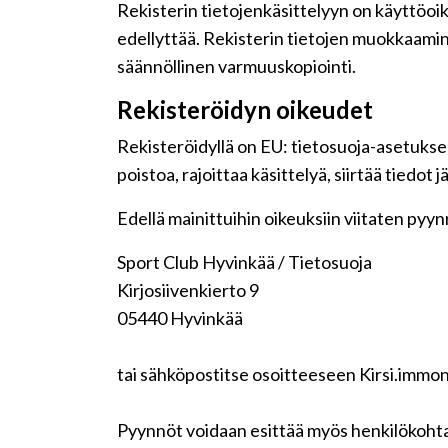
Rekisterin tietojenkäsittelyyn on käyttöoike
edellyttää. Rekisterin tietojen muokkaamin
säännöllinen varmuuskopiointi.
Rekisteröidyn oikeudet
Rekisteröidyllä on EU: tietosuoja-asetuksen
poistoa, rajoittaa käsittelyä, siirtää tiedot
Edellä mainittuihin oikeuksiin viitaten pyynnö
Sport Club Hyvinkää / Tietosuoja
Kirjosiivenkierto 9
05440 Hyvinkää
tai sähköpostitse osoitteeseen Kirsi.immo
Pyynnöt voidaan esittää myös henkilökohta