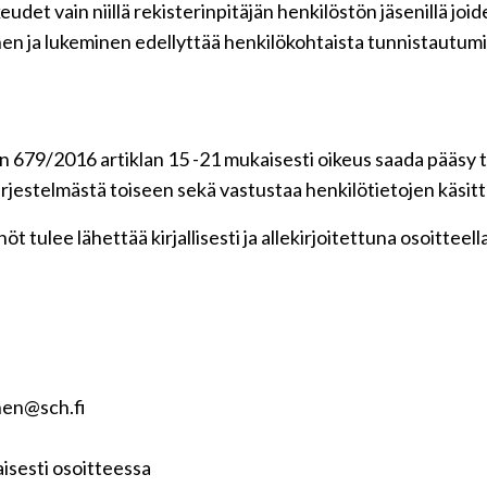
udet vain niillä rekisterinpitäjän henkilöstön jäsenillä jo
en ja lukeminen edellyttää henkilökohtaista tunnistautumi
 679/2016 artiklan 15 -21 mukaisesti oikeus saada pääsy ti
 järjestelmästä toiseen sekä vastustaa henkilötietojen käsitt
t tulee lähettää kirjallisesti ja allekirjoitettuna osoitteell
nen@sch.fi
isesti osoitteessa