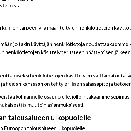
jestelmistä
n kuin on tarpeen yllä määriteltyjen henkilötietojen käyttö
tämään joitakin käyttäjän henkilötietoja noudattaaksemme k
n henkilötietojen käsittelyperusteen päättymisen jälkeen
euttamiseksi henkilötietojen käsittely on välttämätöntä, vo
a heidän kanssaan on tehty erillisen salassapito ja tietoje
oistaa kolmannelle osapuolelle, jolloin takaamme sopimus-jä
ukaisesti ja muutoin asianmukaisesti.
pan talousalueen ulkopuolelle
 ja Euroopan talousalueen ulkopuolelle.