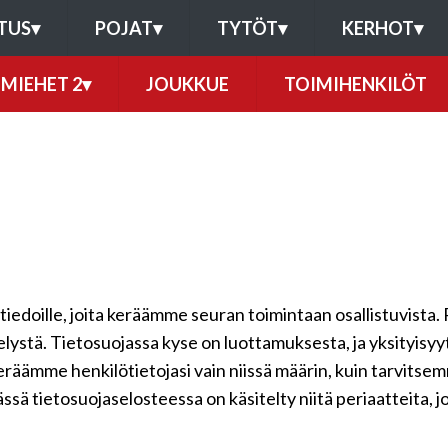
TUS
▾
POJAT
▾
TYTÖT
▾
KERHOT
▾
MIEHET 2
▾
JOUKKUE
TOIMIHENKILÖT
ötiedoille, joita keräämme seuran toimintaan osallistuvista. 
telystä. Tietosuojassa kyse on luottamuksesta, ja yksityisy
keräämme henkilötietojasi vain niissä määrin, kuin tarvits
ssä tietosuojaselosteessa on käsitelty niitä periaatteita, j