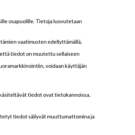
lle osapuolille. Tietoja luovutetaan
ttämien vaatimusten edellyttämällä,
n, että tiedot on muutettu sellaiseen
oramarkkinointiin, voidaan käyttäjän
 käsiteltävät tiedot ovat tietokannoissa,
yötetyt tiedot säilyvät muuttumattomina ja