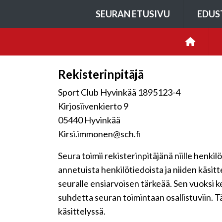
SEURAN ETUSIVU
EDUS
Rekisterinpitäjä
Sport Club Hyvinkää 1895123-4
Kirjosiivenkierto 9
05440 Hyvinkää
Kirsi.immonen@sch.fi
Seura toimii rekisterinpitäjänä niille henkil
annetuista henkilötiedoista ja niiden käsit
seuralle ensiarvoisen tärkeää. Sen vuoksi 
suhdetta seuran toimintaan osallistuviin. Tä
käsittelyssä.