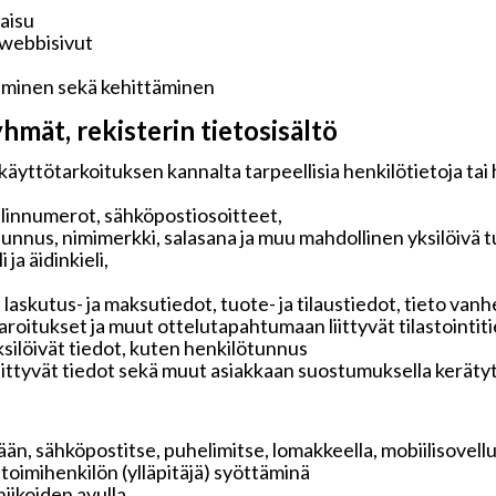
kaisu
 webbisivut
aminen sekä kehittäminen
hmät, rekisterin tietosisältö
käyttötarkoituksen kannalta tarpeellisia henkilötietoja tai
elinnumerot, sähköpostiosoitteet,
tunnus, nimimerkki, salasana ja muu mahdollinen yksilöivä 
ja äidinkieli,
 laskutus- ja maksutiedot, tuote- ja tilaustiedot, tieto v
 varoitukset ja muut ottelutapahtumaan liittyvät tilastointit
ksilöivät tiedot, kuten henkilötunnus
liittyvät tiedot sekä muut asiakkaan suostumuksella keräty
än, sähköpostitse, puhelimitse, lomakkeella, mobiilisovelluk
i toimihenkilön (ylläpitäjä) syöttäminä
iikoiden avulla