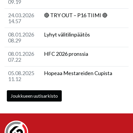
09.19
24.03.2026
🔴 TRY OUT – P16 TIIMI 🔴
14.57
08.01.2026
Lyhyt välitilinpäätös
08.29
08.01.2026
HFC 2026 pronssia
07.22
05.08.2025
Hopeaa Mestareiden Cupista
11.12
Joukkueen uutisarkisto