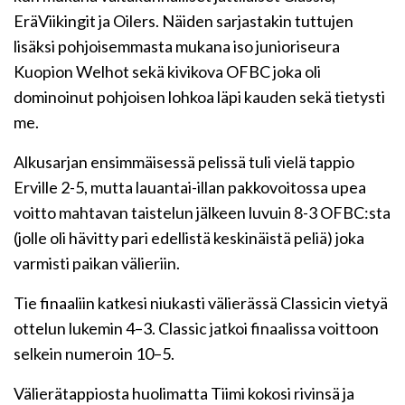
EräViikingit ja Oilers. Näiden sarjastakin tuttujen
lisäksi pohjoisemmasta mukana iso junioriseura
Kuopion Welhot sekä kivikova OFBC joka oli
dominoinut pohjoisen lohkoa läpi kauden sekä tietysti
me.
Alkusarjan ensimmäisessä pelissä tuli vielä tappio
Erville 2-5, mutta lauantai-illan pakkovoitossa upea
voitto mahtavan taistelun jälkeen luvuin 8-3 OFBC:sta
(jolle oli hävitty pari edellistä keskinäistä peliä) joka
varmisti paikan välieriin.
Tie finaaliin katkesi niukasti välierässä Classicin vietyä
ottelun lukemin 4–3. Classic jatkoi finaalissa voittoon
selkein numeroin 10–5.
Välierätappiosta huolimatta Tiimi kokosi rivinsä ja