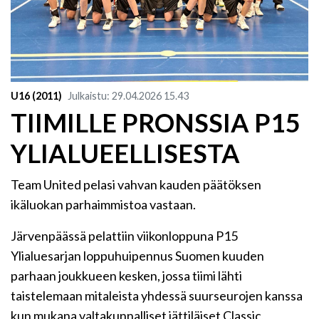
U16 (2011)
Julkaistu
:
29.04.2026
15.43
​TIIMILLE PRONSSIA P15
YLIALUEELLISESTA
Team United pelasi vahvan kauden päätöksen
ikäluokan parhaimmistoa vastaan.
Järvenpäässä pelattiin viikonloppuna P15
Ylialuesarjan loppuhuipennus Suomen kuuden
parhaan joukkueen kesken, jossa tiimi lähti
taistelemaan mitaleista yhdessä suurseurojen kanssa
kun mukana valtakunnalliset jättiläiset Classic,