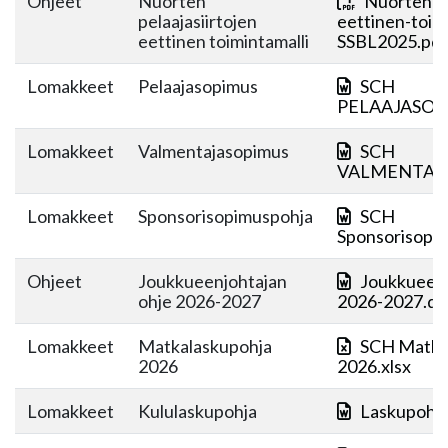
Ohjeet
Nuorten
Nuorten-pe
pelaajasiirtojen
eettinen-toimi
eettinen toimintamalli
SSBL2025.pdf
Lomakkeet
Pelaajasopimus
SCH
PELAAJASOP
Lomakkeet
Valmentajasopimus
SCH
VALMENTAJA
Lomakkeet
Sponsorisopimuspohja
SCH
Sponsorisopi
Ohjeet
Joukkueenjohtajan
Joukkueenj
ohje 2026-2027
2026-2027.do
Lomakkeet
Matkalaskupohja
SCH Matka
2026
2026.xlsx
Lomakkeet
Kululaskupohja
Laskupohj