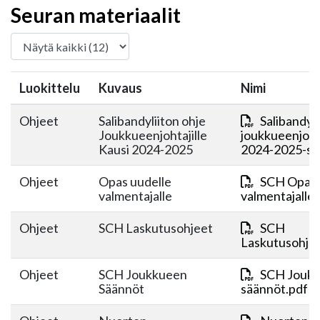
Seuran materiaalit
Luokittelu
Kuvaus
Nimi
Ohjeet
Salibandyliiton ohje
Salibandyli
Joukkueenjohtajille
joukkueenjoht
Kausi 2024-2025
2024-2025-ssb
Ohjeet
Opas uudelle
SCH Opas 
valmentajalle
valmentajalle
Ohjeet
SCH Laskutusohjeet
SCH
Laskutusohjee
Ohjeet
SCH Joukkueen
SCH Jouk
Säännöt
säännöt.pdf