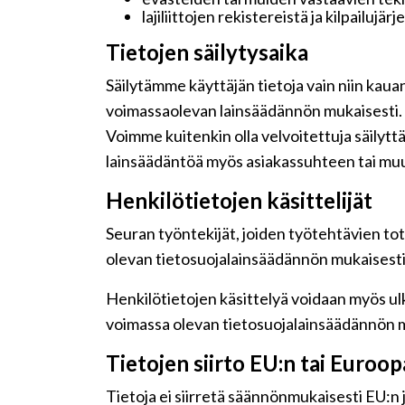
lajiliittojen rekistereistä ja kilpailujär
Tietojen säilytysaika
Säilytämme käyttäjän tietoja vain niin kaua
voimassaolevan lainsäädännön mukaisesti.
Voimme kuitenkin olla velvoitettuja säilyt
lainsäädäntöä myös asiakassuhteen tai muu
Henkilötietojen käsittelijät
Seuran työntekijät, joiden työtehtävien tot
olevan tietosuojalainsäädännön mukaisesti j
Henkilötietojen käsittelyä voidaan myös ulk
voimassa olevan tietosuojalainsäädännön m
Tietojen siirto EU:n tai Euroo
Tietoja ei siirretä säännönmukaisesti EU:n