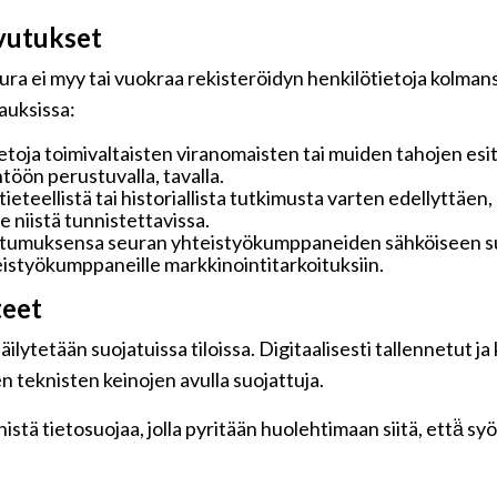
vutukset
ra ei myy tai vuokraa rekisteröidyn henkilötietoja kolmansi
pauksissa:
toja toimivaltaisten viranomaisten tai muiden tahojen esi
töön perustuvalla, tavalla.
 tieteellistä tai historiallista tutkimusta varten edellyttäe
 niistä tunnistettavissa.
ostumuksensa seuran yhteistyökumppaneiden sähköiseen su
hteistyökumppaneille markkinointitarkoituksiin.
teet
ilytetään suojatuissa tiloissa. Digitaalisesti tallennetut ja
n teknisten keinojen avulla suojattuja.
tä tietosuojaa, jolla pyritään huolehtimaan siitä, että̈ s