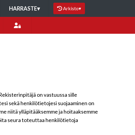
HARRASTE
▾
Arkisto
▾
Rekisterinpitäjä on vastuussa sille
ytesi sekä henkilötietojesi suojaaminen on
emme niitä ylläpitääksemme ja hoitaaksemme
oita seura toteuttaa henkilötietoja