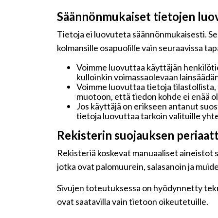
Säännönmukaiset tietojen luo
Tietoja ei luovuteta säännönmukaisesti. Seu
kolmansille osapuolille vain seuraavissa ta
Voimme luovuttaa käyttäjän henkilötie
kulloinkin voimassaolevaan lainsäädän
Voimme luovuttaa tietoja tilastollista,
muotoon, että tiedon kohde ei enää ole
Jos käyttäjä on erikseen antanut su
tietoja luovuttaa tarkoin valituille y
Rekisterin suojauksen periaat
Rekisteriä koskevat manuaaliset aineistot sä
jotka ovat palomuurein, salasanoin ja muide
Sivujen toteutuksessa on hyödynnetty teknis
ovat saatavilla vain tietoon oikeutetuille.