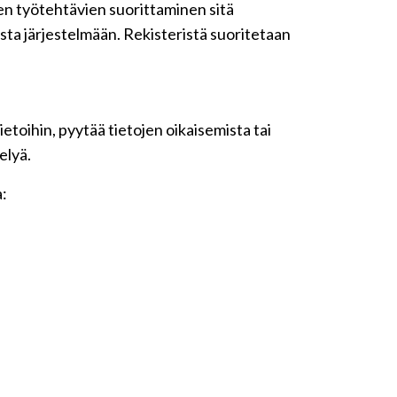
iden työtehtävien suorittaminen sitä
sta järjestelmään. Rekisteristä suoritetaan
etoihin, pyytää tietojen oikaisemista tai
elyä.
a: