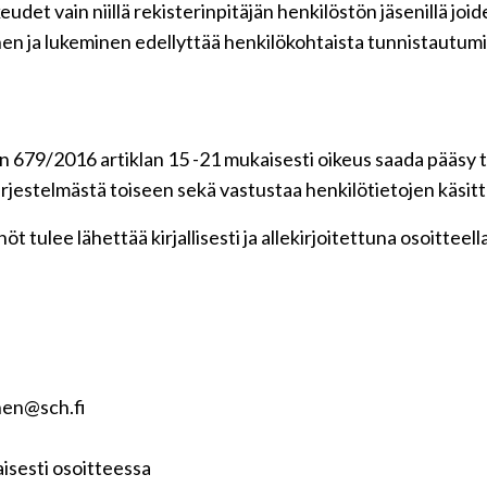
udet vain niillä rekisterinpitäjän henkilöstön jäsenillä jo
en ja lukeminen edellyttää henkilökohtaista tunnistautumi
 679/2016 artiklan 15 -21 mukaisesti oikeus saada pääsy ti
 järjestelmästä toiseen sekä vastustaa henkilötietojen käsitt
t tulee lähettää kirjallisesti ja allekirjoitettuna osoitteell
nen@sch.fi
isesti osoitteessa