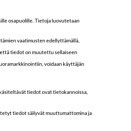
lle osapuolille. Tietoja luovutetaan
ttämien vaatimusten edellyttämällä,
n, että tiedot on muutettu sellaiseen
oramarkkinointiin, voidaan käyttäjän
 käsiteltävät tiedot ovat tietokannoissa,
yötetyt tiedot säilyvät muuttumattomina ja