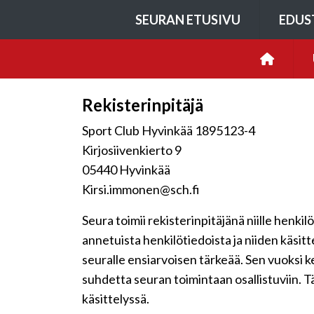
SEURAN ETUSIVU
EDUS
Rekisterinpitäjä
Sport Club Hyvinkää 1895123-4
Kirjosiivenkierto 9
05440 Hyvinkää
Kirsi.immonen@sch.fi
Seura toimii rekisterinpitäjänä niille henkil
annetuista henkilötiedoista ja niiden käsit
seuralle ensiarvoisen tärkeää. Sen vuoksi 
suhdetta seuran toimintaan osallistuviin. Tä
käsittelyssä.