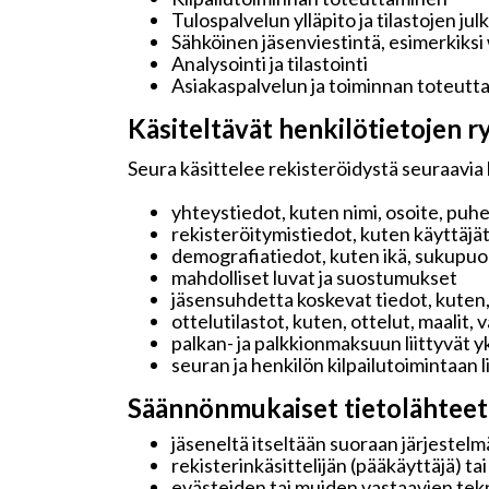
Tulospalvelun ylläpito ja tilastojen jul
Sähköinen jäsenviestintä, esimerkiksi
Analysointi ja tilastointi
Asiakaspalvelun ja toiminnan toteutt
Käsiteltävät henkilötietojen ry
Seura käsittelee rekisteröidystä seuraavia 
yhteystiedot, kuten nimi, osoite, puh
rekisteröitymistiedot, kuten käyttäjä
demografiatiedot, kuten ikä, sukupuoli 
mahdolliset luvat ja suostumukset
jäsensuhdetta koskevat tiedot, kuten,
ottelutilastot, kuten, ottelut, maalit,
palkan- ja palkkionmaksuun liittyvät y
seuran ja henkilön kilpailutoimintaan 
Säännönmukaiset tietolähteet
jäseneltä itseltään suoraan järjestelmä
rekisterinkäsittelijän (pääkäyttäjä) ta
evästeiden tai muiden vastaavien tekn