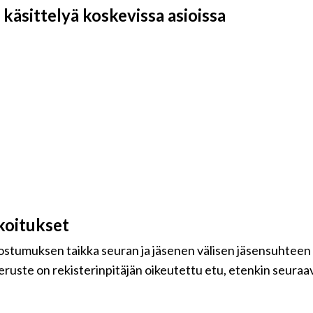
käsittelyä koskevissa asioissa
koitukset
uostumuksen taikka seuran ja jäsenen välisen jäsensuhteen
eruste on rekisterinpitäjän oikeutettu etu, etenkin seuraavi