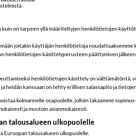
jestelmistä
n kuin on tarpeen yllä määriteltyjen henkilötietojen käyttö
tämään joitakin käyttäjän henkilötietoja noudattaaksemme k
n henkilötietojen käsittelyperusteen päättymisen jälkeen
euttamiseksi henkilötietojen käsittely on välttämätöntä, vo
a heidän kanssaan on tehty erillisen salassapito ja tietoje
oistaa kolmannelle osapuolelle, jolloin takaamme sopimus-jä
ukaisesti ja muutoin asianmukaisesti.
pan talousalueen ulkopuolelle
 ja Euroopan talousalueen ulkopuolelle.