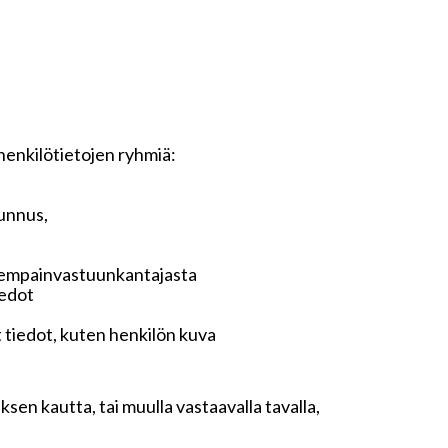
 henkilötietojen ryhmiä:
tunnus,
anhempainvastuunkantajasta
iedot
t tiedot, kuten henkilön kuva
sen kautta, tai muulla vastaavalla tavalla,