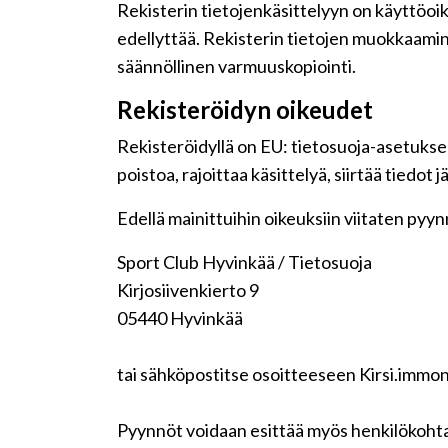
Rekisterin tietojenkäsittelyyn on käyttöoike
edellyttää. Rekisterin tietojen muokkaamin
säännöllinen varmuuskopiointi.
Rekisteröidyn oikeudet
Rekisteröidyllä on EU: tietosuoja-asetuksen
poistoa, rajoittaa käsittelyä, siirtää tiedot
Edellä mainittuihin oikeuksiin viitaten pyynnö
Sport Club Hyvinkää / Tietosuoja
Kirjosiivenkierto 9
05440 Hyvinkää
tai sähköpostitse osoitteeseen Kirsi.immo
Pyynnöt voidaan esittää myös henkilökohta