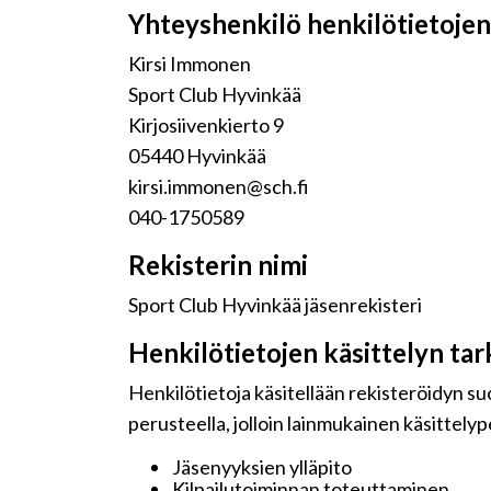
Yhteyshenkilö henkilötietojen 
Kirsi Immonen
Sport Club Hyvinkää
Kirjosiivenkierto 9
05440 Hyvinkää
kirsi.immonen@sch.fi
040-1750589
Rekisterin nimi
Sport Club Hyvinkää jäsenrekisteri
Henkilötietojen käsittelyn tar
Henkilötietoja käsitellään rekisteröidyn s
perusteella, jolloin lainmukainen käsittelyp
Jäsenyyksien ylläpito
Kilpailutoiminnan toteuttaminen