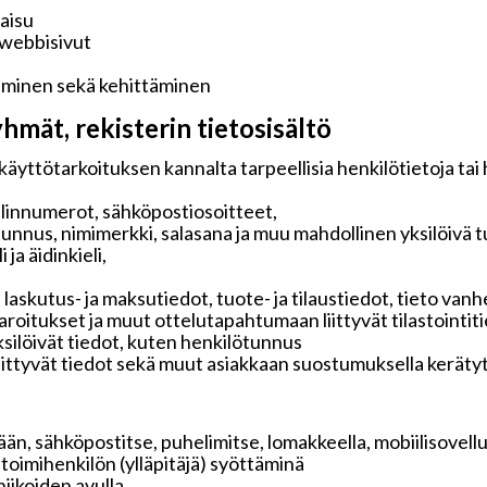
kaisu
 webbisivut
aminen sekä kehittäminen
hmät, rekisterin tietosisältö
käyttötarkoituksen kannalta tarpeellisia henkilötietoja tai
elinnumerot, sähköpostiosoitteet,
tunnus, nimimerkki, salasana ja muu mahdollinen yksilöivä 
ja äidinkieli,
 laskutus- ja maksutiedot, tuote- ja tilaustiedot, tieto v
 varoitukset ja muut ottelutapahtumaan liittyvät tilastointit
ksilöivät tiedot, kuten henkilötunnus
liittyvät tiedot sekä muut asiakkaan suostumuksella keräty
än, sähköpostitse, puhelimitse, lomakkeella, mobiilisovelluk
i toimihenkilön (ylläpitäjä) syöttäminä
iikoiden avulla