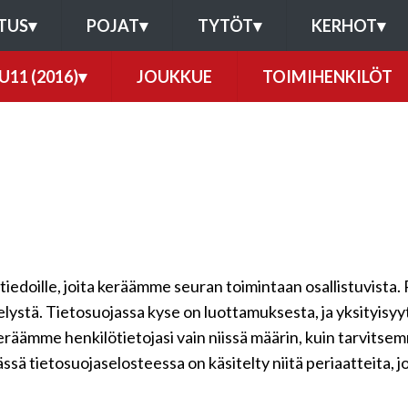
TUS
▾
POJAT
▾
TYTÖT
▾
KERHOT
▾
U11 (2016)
▾
JOUKKUE
TOIMIHENKILÖT
ötiedoille, joita keräämme seuran toimintaan osallistuvista. 
telystä. Tietosuojassa kyse on luottamuksesta, ja yksityisy
keräämme henkilötietojasi vain niissä määrin, kuin tarvits
ssä tietosuojaselosteessa on käsitelty niitä periaatteita, j