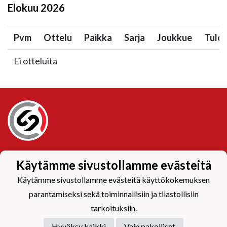
Elokuu
2026
Pvm
Ottelu
Paikka
Sarja
Joukkue
Tulo
Ei otteluita
Tietosuojaseloste
Käytämme sivustollamme evästeitä
Käytämme sivustollamme evästeitä käyttökokemuksen
parantamiseksi sekä toiminnallisiin ja tilastollisiin
tarkoituksiin.
Hyväksy kaikki
Vain pakolliset