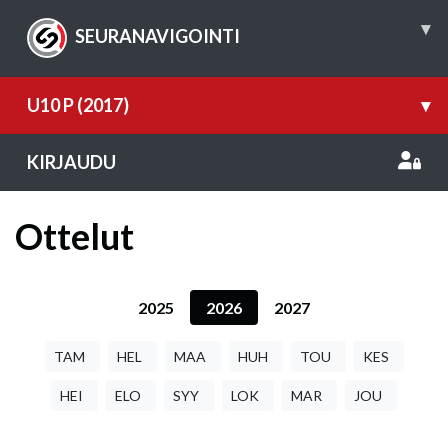
▾
SEURANAVIGOINTI
U10 P (2017)
▾
KIRJAUDU
Ottelut
2025
2026
2027
TAM
HEL
MAA
HUH
TOU
KES
HEI
ELO
SYY
LOK
MAR
JOU