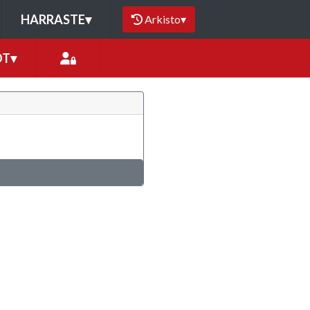
HARRASTE
▾
Arkisto
▾
OT
▾