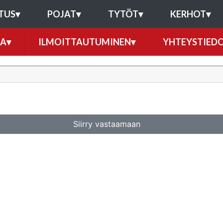
TUS
▾
POJAT
▾
TYTÖT
▾
KERHOT
▾
RA
▾
ILMOITTAUTUMINEN
▾
YHTEYSTIED