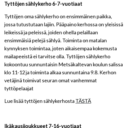
Tyttöjen sählykerho 6-7-vuotiaat
Tyttöjen oma sählykerho on ensimmäinen paikka,
jossa tutustutaan lajiin. Pääpaino kerhossa on yleisissä
leikeissä ja peleissä, joiden ohella pelaillaan
ensimmäisiä pelejä sählyä. Toiminta on matalan
kynnyksen toimintaa, joten aikaisempaa kokemusta
mailapeeistä ei tarvitse olla. Tyttöjen sählykerho
kokoontuu sunnuntaisin Metsäkaltevan koulun salissa
klo 11-12 ja toiminta alkaa sunnuntaina 9.8. Kerhon
vetäjinä toimivat seuran omat vanhemmat
tyttöpelaajat
Lue lisää tyttöjen sählykerhosta
TÄSTÄ
Ikäkausijoukkueet 7-16-vuotiaat