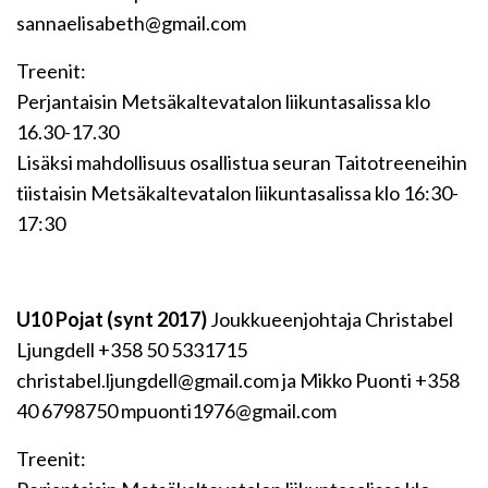
sannaelisabeth@gmail.com
Treenit:
Perjantaisin Metsäkaltevatalon liikuntasalissa klo
16.30-17.30
Lisäksi mahdollisuus osallistua seuran Taitotreeneihin
tiistaisin Metsäkaltevatalon liikuntasalissa klo 16:30-
17:30
U10 Pojat (synt 2017)
Joukkueenjohtaja Christabel
Ljungdell +358 50 5331715
christabel.ljungdell@gmail.com ja Mikko Puonti +358
40 6798750 mpuonti1976@gmail.com
Treenit: