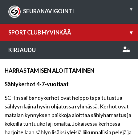
▾
SEURANAVIGOINTI
SPORT CLUB HYVINKÄÄ
▾
KIRJAUDU
HARRASTAMISEN ALOITTAMINEN
Sählykerhot 4-7-vuotiaat
SCH:n salibandykerhot ovat helppo tapa tutustua
sählyyn lajina hyvin ohjatussa ryhmässä. Kerhot ovat
matalan kynnyksen paikkoja aloittaa sählyharrastus ja
kokeilla tuntuuko laji omalta. Jokaisessa kerhossa
harjoitellaan sählyn lisäksi yleisiä liikunnallisia pelejä ja