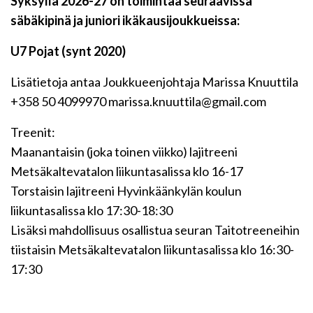
Syksyllä 2026-27 on toimintaa seuraavissa
säbäkipinä ja juniori ikäkausijoukkueissa:
U7 Pojat (synt 2020)
Lisätietoja antaa Joukkueenjohtaja Marissa Knuuttila
+358 50 4099970 marissa.knuuttila@gmail.com
Treenit:
Maanantaisin (joka toinen viikko) lajitreeni
Metsäkaltevatalon liikuntasalissa klo 16-17
Torstaisin lajitreeni Hyvinkäänkylän koulun
liikuntasalissa klo 17:30-18:30
Lisäksi mahdollisuus osallistua seuran Taitotreeneihin
tiistaisin Metsäkaltevatalon liikuntasalissa klo 16:30-
17:30