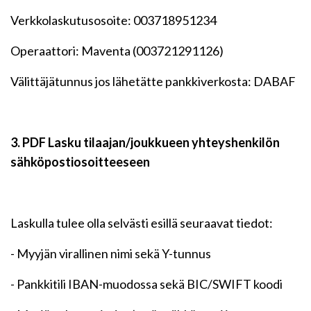
Verkkolaskutusosoite: 003718951234
Operaattori: Maventa (003721291126)
Välittäjätunnus jos lähetätte pankkiverkosta: DABAF
3. PDF Lasku tilaajan/joukkueen yhteyshenkilön
sähköpostiosoitteeseen
Laskulla tulee olla selvästi esillä seuraavat tiedot:
- Myyjän virallinen nimi sekä Y-tunnus
- Pankkitili IBAN-muodossa sekä BIC/SWIFT koodi