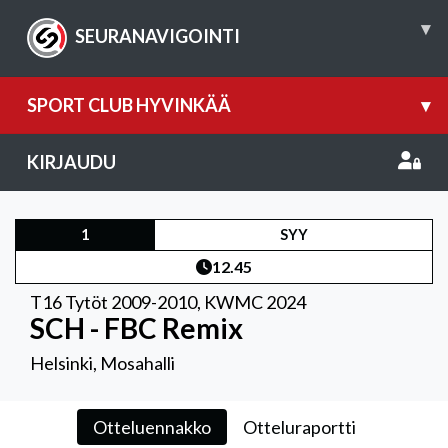
▾
SEURANAVIGOINTI
SPORT CLUB HYVINKÄÄ
▾
KIRJAUDU
1
SYY
12.45
T16 Tytöt 2009-2010
,
KWMC 2024
SCH - FBC Remix
Helsinki, Mosahalli
Otteluennakko
Otteluraportti