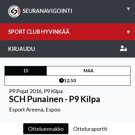
▾
SEURANAVIGOINTI
SPORT CLUB HYVINKÄÄ
▾
KIRJAUDU
15
MAA
12.50
P9 Pojat 2016
,
P9 Kilpa
SCH Punainen - P9 Kilpa
Esport Areena, Espoo
Otteluennakko
Otteluraportti