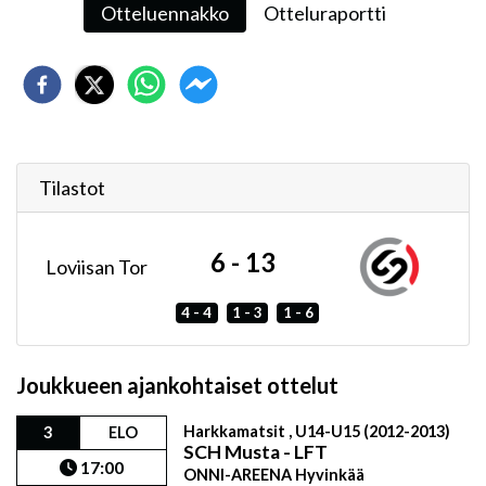
Otteluennakko
Otteluraportti
Tilastot
6 - 13
Loviisan Tor
4 - 4
1 - 3
1 - 6
Joukkueen ajankohtaiset ottelut
Harkkamatsit , U14-U15 (2012-2013)
3
ELO
SCH Musta - LFT
17:00
ONNI-AREENA Hyvinkää