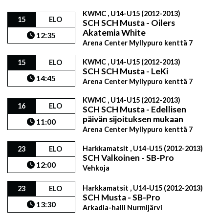
KWMC , U14-U15 (2012-2013)
15
ELO
SCH SCH Musta - Oilers
Akatemia White
12:35
Arena Center Myllypuro kenttä 7
KWMC , U14-U15 (2012-2013)
15
ELO
SCH SCH Musta - LeKi
14:45
Arena Center Myllypuro kenttä 7
KWMC , U14-U15 (2012-2013)
16
ELO
SCH SCH Musta - Edellisen
päivän sijoituksen mukaan
11:00
Arena Center Myllypuro kenttä 7
Harkkamatsit , U14-U15 (2012-2013)
23
ELO
SCH Valkoinen - SB-Pro
12:00
Vehkoja
Harkkamatsit , U14-U15 (2012-2013)
23
ELO
SCH Musta - SB-Pro
13:30
Arkadia-halli Nurmijärvi