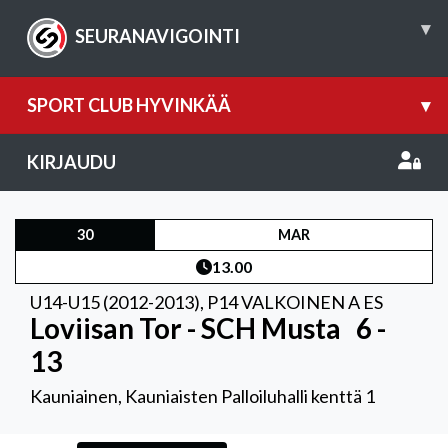
▾
SEURANAVIGOINTI
SPORT CLUB HYVINKÄÄ
▾
KIRJAUDU
30
MAR
13.00
U14-U15 (2012-2013)
,
P14 VALKOINEN A ES
Loviisan Tor - SCH Musta
6 -
13
Kauniainen, Kauniaisten Palloiluhalli kenttä 1