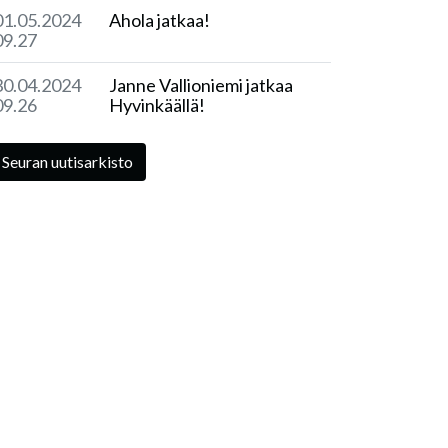
01.05.2024
Ahola jatkaa!
09.27
30.04.2024
Janne Vallioniemi jatkaa
09.26
Hyvinkäällä!
Seuran uutisarkisto