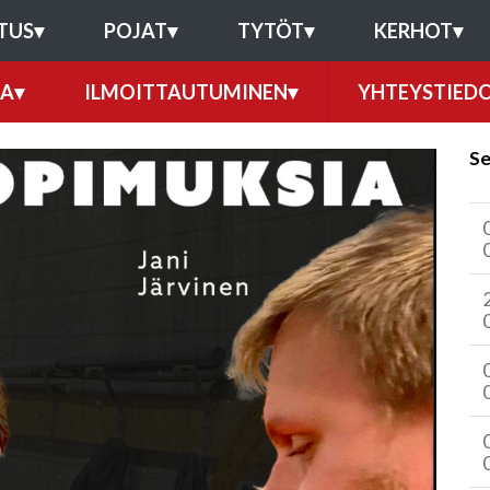
TUS
▾
POJAT
▾
TYTÖT
▾
KERHOT
▾
RA
▾
ILMOITTAUTUMINEN
▾
YHTEYSTIED
Se