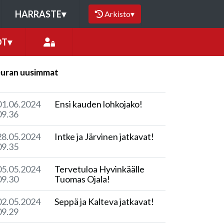
HARRASTE
▾
Arkisto
▾
OT
▾
uran uusimmat
01.06.2024
Ensi kauden lohkojako!
09.36
28.05.2024
Intke ja Järvinen jatkavat!
09.35
05.05.2024
Tervetuloa Hyvinkäälle
09.30
Tuomas Ojala!
02.05.2024
Seppä ja Kalteva jatkavat!
09.29