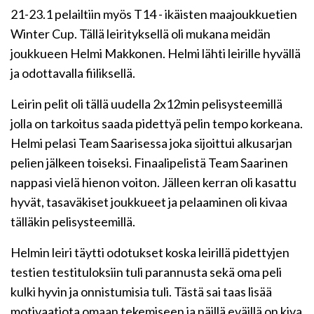
21-23.1 pelailtiin myös T14 - ikäisten maajoukkuetien
Winter Cup. Tällä leirityksellä oli mukana meidän
joukkueen Helmi Makkonen. Helmi lähti leirille hyvällä
ja odottavalla fiiliksellä.
Leirin pelit oli tällä uudella 2x12min pelisysteemillä
jolla on tarkoitus saada pidettyä pelin tempo korkeana.
Helmi pelasi Team Saarisessa joka sijoittui alkusarjan
pelien jälkeen toiseksi. Finaalipelistä Team Saarinen
nappasi vielä hienon voiton. Jälleen kerran oli kasattu
hyvät, tasaväkiset joukkueet ja pelaaminen oli kivaa
tälläkin pelisysteemillä.
Helmin leiri täytti odotukset koska leirillä pidettyjen
testien testituloksiin tuli parannusta sekä oma peli
kulki hyvin ja onnistumisia tuli. Tästä sai taas lisää
motivaatiota omaan tekemiseen ja näillä eväillä on kiva