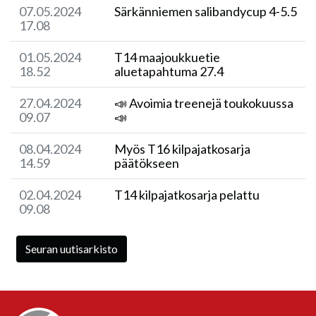
07.05.2024
Särkänniemen salibandycup 4-5.5
17.08
01.05.2024
T14 maajoukkuetie
18.52
aluetapahtuma 27.4
27.04.2024
📣 Avoimia treenejä toukokuussa
09.07
📣
08.04.2024
Myös T16 kilpajatkosarja
14.59
päätökseen
02.04.2024
T14 kilpajatkosarja pelattu
09.08
Seuran uutisarkisto