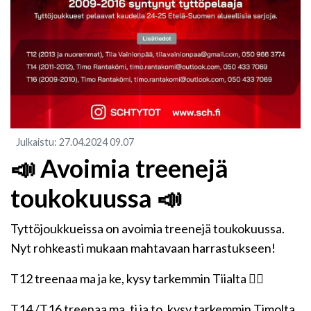
Julkaistu
:
27.04.2024
09.07
📣 Avoimia treenejä
toukokuussa 📣
Tyttöjoukkueissa on avoimia treenejä toukokuussa.
Nyt rohkeasti mukaan mahtavaan harrastukseen!
T12 treenaa ma ja ke, kysy tarkemmin Tiialta 👆🏼
T14 /T16 treenaa ma, ti ja to, kysy tarkemmin Timolta